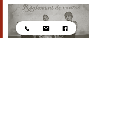
Spectacle participatif pour scolaires
Règlement de Contes
Environ 1h