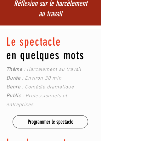
Réflexion sur le harcèlement
au travail
Le spectacle
en quelques mots
Thème
: Harcèlement au travail
Durée
: Environ 30 min
Genre
: Comédie dramatique
Public
: Professionnels et
entreprises
Programmer le spectacle