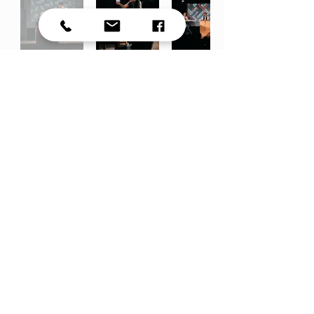
<< Spectacle précédent
< RETOUR >
Spectacle suivant >>
apartthe.pourtous@gmail.com